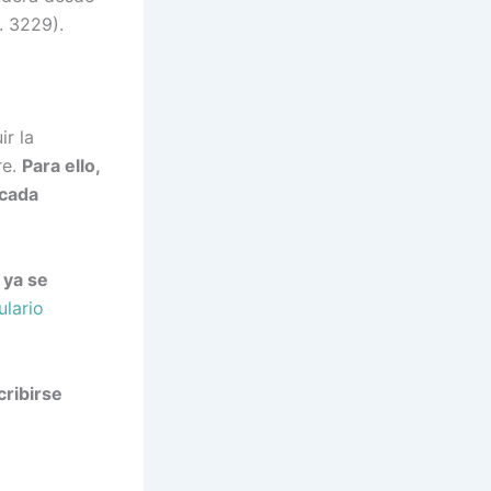
. 3229).
ir la
re.
Para ello,
 cada
 ya se
ulario
ribirse