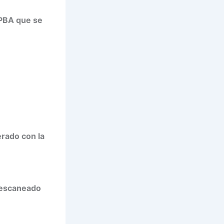
IPBA que se
erado con la
o escaneado