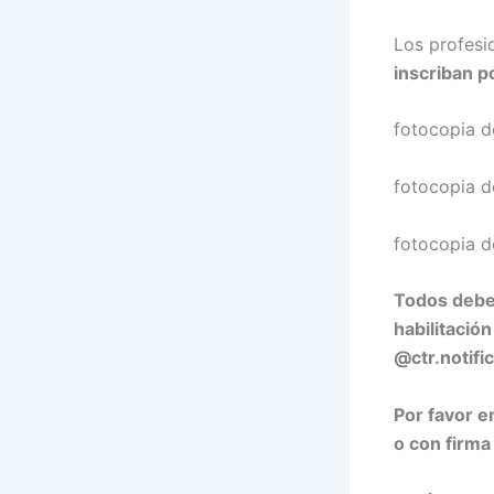
Los profesi
inscriban p
fotocopia d
fotocopia de
fotocopia d
Todos deber
habilitació
@ctr.notifi
Por favor e
o con firma 