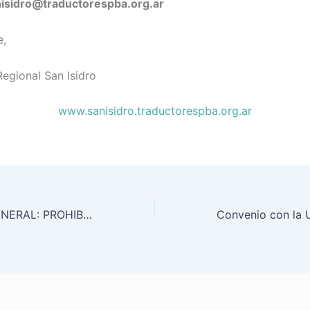
nisidro@traductorespba.org.ar
e,
egional San Isidro
www.sanisidro.traductorespba.org.ar
RESOLUCIÓN GENERAL: PROHIBICIÓN DE MATRICULACIÓN A LICENCIADAS/OS EN LENGUAJE DE SEÑAS