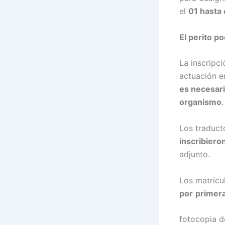
el
01 hasta
El perito p
La inscripci
actuación en
es necesari
organismo
.
Los traduct
inscribiero
adjunto.
Los matricu
por
primer
fotocopia d