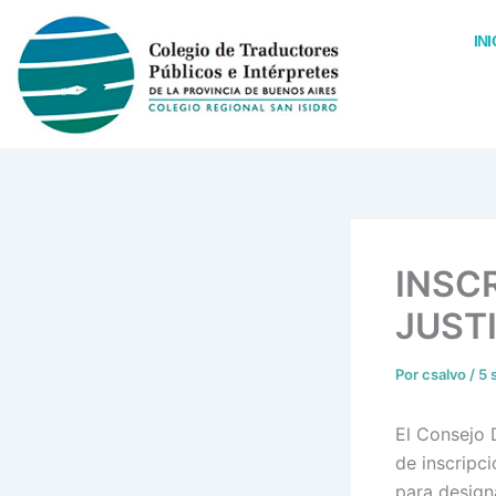
Ir
al
INI
contenido
INSCR
JUST
Por
csalvo
/
5 
El Consejo 
de inscripci
para design