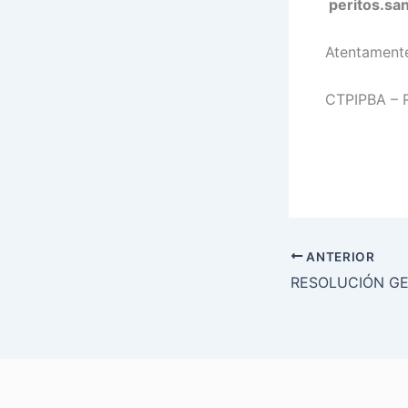
peritos.sa
Atentament
CTPIPBA – R
ANTERIOR