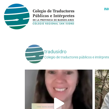
Ir
al
INI
contenido
tradusidro
Colegio de traductores públicos e intérpret