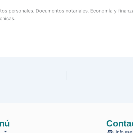
os personales. Documentos notariales. Economía y finanza
cnicas.
nú
Conta
O
info.san