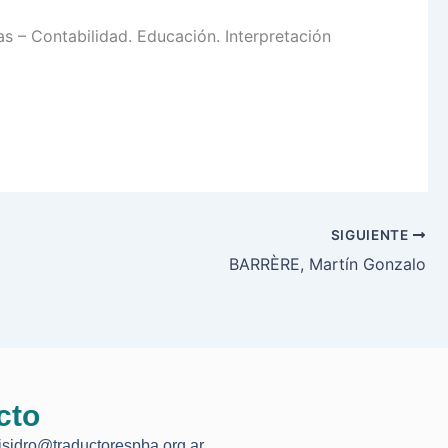
s – Contabilidad. Educación.
Interpretación
SIGUIENTE
BARRÈRE, Martín Gonzalo
cto
isidro@traductorespba.org.ar