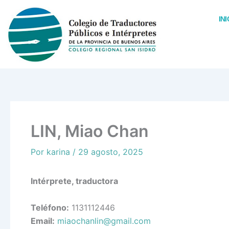
Ir
al
INI
contenido
LIN, Miao Chan
Por
karina
/
29 agosto, 2025
Intérprete, traductora
Teléfono:
1131112446
Email:
miaochanlin@gmail.com