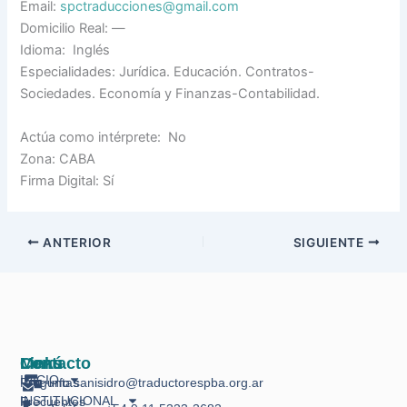
Email:
spctraducciones@gmail.com
Domicilio Real: —
Idioma: Inglés
Especialidades: Jurídica. Educación. Contratos-
Sociedades. Economía y Finanzas-Contabilidad.
Actúa como intérprete: No
Zona: CABA
Firma Digital: Sí
ANTERIOR
SIGUIENTE
Links
Menú
Contacto
INICIO
Preguntas
info.sanisidro@traductorespba.org.ar
INSTITUCIONAL
Frecuentes