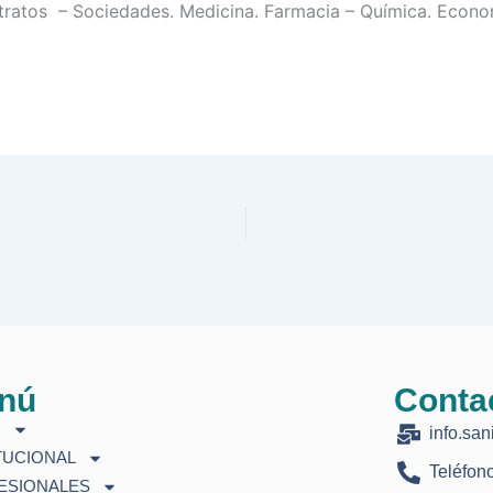
ntratos – Sociedades. Medicina. Farmacia – Química. Econo
nú
Conta
O
info.san
TUCIONAL
Teléfon
ESIONALES