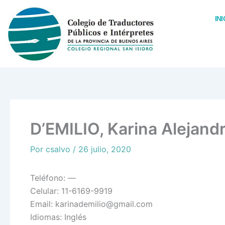
Ir
al
INI
contenido
D’EMILIO, Karina Alejand
Por
csalvo
/
26 julio, 2020
Teléfono: —
Celular: 11-6169-9919
Email: karinademilio@gmail.com
Idiomas: Inglés