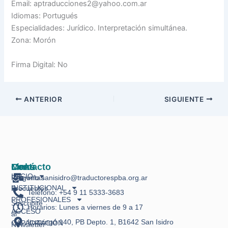
Email: aptraducciones2@yahoo.com.ar
Idiomas: Portugués
Especialidades: Jurídico. Interpretación simultánea.
Zona: Morón
Firma Digital: No
ANTERIOR
SIGUIENTE
Links
Menú
Contacto
INICIO
Preguntas
info.sanisidro@traductorespba.org.ar
INSTITUCIONAL
Frecuentes
Teléfono: +54 9 11 5333-3683
PROFESIONALES
Suscribite
Horarios: Lunes a viernes de 9 a 17
ACCESO
al
Ituzaingó 140, PB Depto. 1, B1642 San Isidro
CAPACITACIÓN
Newsletter