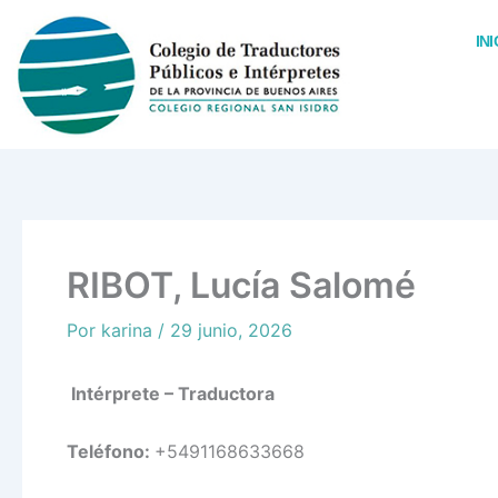
Ir
al
INI
contenido
RIBOT, Lucía Salomé
Por
karina
/
29 junio, 2026
Intérprete – Traductora
Teléfono:
+5491168633668