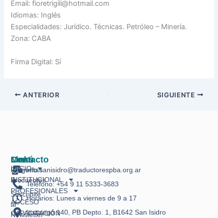
Email: fioretrigili@hotmail.com
Idiomas: Inglés
Especialidades: Jurídico. Técnicas. Petróleo – Minería.
Zona: CABA
Firma Digital: Sí
ANTERIOR
SIGUIENTE
Links
Menú
Contacto
INICIO
Preguntas
info.sanisidro@traductorespba.org.ar
INSTITUCIONAL
Frecuentes
Teléfono: +54 9 11 5333-3683
PROFESIONALES
Suscribite
Horarios: Lunes a viernes de 9 a 17
ACCESO
al
Ituzaingó 140, PB Depto. 1, B1642 San Isidro
CAPACITACIÓN
Newsletter