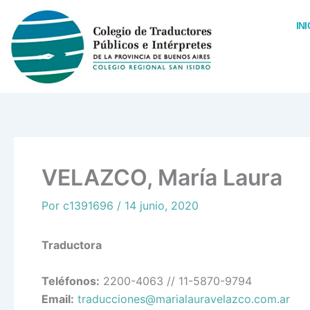
Ir
al
INI
contenido
VELAZCO, María Laura
Por
c1391696
/
14 junio, 2020
Traductora
Teléfonos:
2200-4063 // 11-5870-9794
Email:
traducciones@marialauravelazco.com.ar