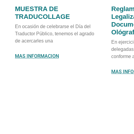
MUESTRA DE
Reglam
TRADUCOLLAGE
Legali
Docume
En ocasión de celebrarse el Día del
Ológra
Traductor Público, tenemos el agrado
de acercarles una
En ejercic
delegadas 
MAS INFORMACION
conforme a
MAS INF