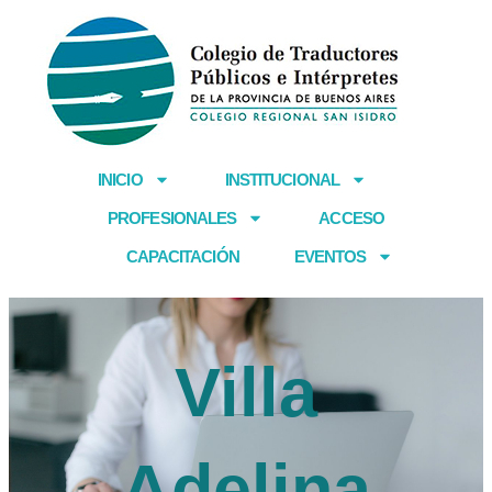
Ir
al
contenido
INICIO
INSTITUCIONAL
PROFESIONALES
ACCESO
CAPACITACIÓN
EVENTOS
Villa
Adelina